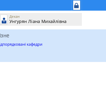
Декан
Унгурян Ліана Михайлівна
ізне
ідпорядковані кафедри