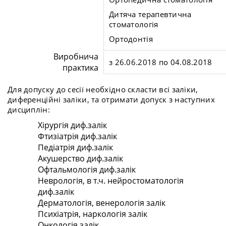
Дитяча терапевтична
стоматологія
Ортодонтія
Виробнича
з 26.06.2018 по 04.08.2018
практика
Для допуску до сесії необхідно скласти всі заліки,
диференційні заліки, та отримати допуск з наступних
дисциплін:
Хірургія
диф.залік
Фтизіатрія
диф.залік
Педіатрія
диф.залік
Акушерство
диф.залік
Офтальмологія
диф.залік
Неврологія, в т.ч. нейростоматологія
диф.залік
Дерматологія, венерологія
залік
Психіатрія, наркологія
залік
Онкологія
залік