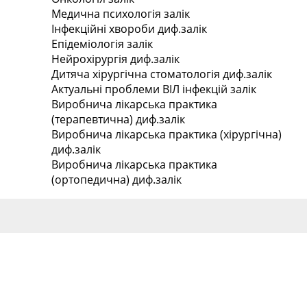
Медична психологія
залік
Інфекційні хвороби
диф.залік
Епідеміологія
залік
Нейрохірургія
диф.залік
Дитяча хірургічна стоматологія
диф.залік
Актуальні проблеми ВІЛ інфекцій
залік
Виробнича лікарська практика
(терапевтична)
диф.залік
Виробнича лікарська практика (хірургічна)
диф.залік
Виробнича лікарська практика
(ортопедична)
диф.залік