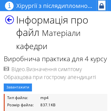
Хірургії з післядипломною освітою
Інформація про
файл
Матеріали
кафедри
Виробнича практика для 4 курсу
Відео.Визначення симптому
Образцова при гострому апендициті
Завантажити
Тип файла:
mp4
Розмір файла:
837.1KB