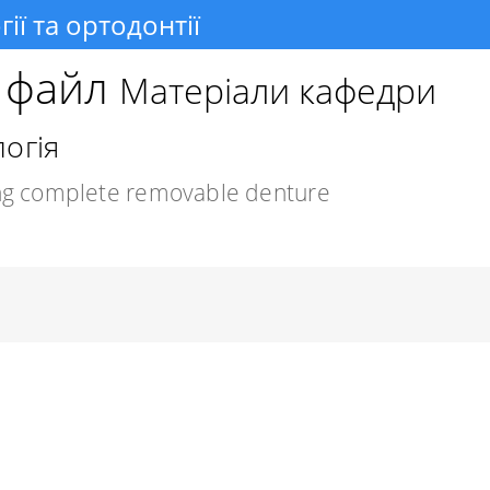
ї та ортодонтії
о файл
Матеріали кафедри
огія
g complete removable denture