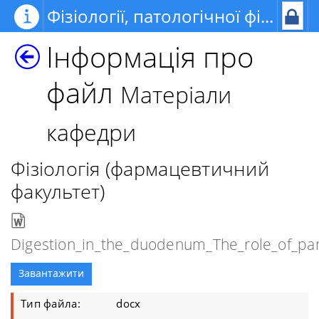
Фізіології, патологічної фізіології, медичної фізики та інформатики
Інформація про
файл
Матеріали
кафедри
Фізіологія (фармацевтичний
факультет)
Digestion_in_the_duodenum_The_role_of_panc
Завантажити
Тип файла:
docx