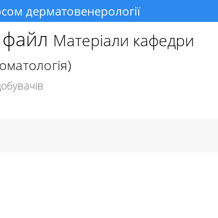
рсом дерматовенерології
о файл
Матеріали кафедри
оматологія)
добувачів