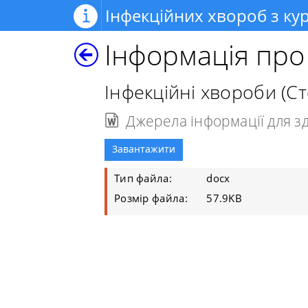
Інфекційних хвороб з ку
Інформація пр
Інфекційні хвороби (Ст
Джерела інформації для з
Завантажити
Тип файла:
docx
Розмір файла:
57.9KB