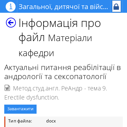
Загальної, дитячої та військової хірургії з курсом урології та офтальмології
Інформація про
файл
Матеріали
кафедри
Актуальні питання реабілітації в
андрології та сексопатології
Метод.студ.англ. РеАндр - тема 9.
Erectile dysfunction.
Завантажити
Тип файла:
docx