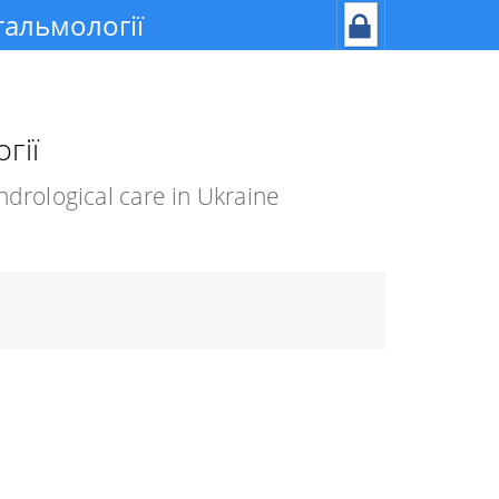
фтальмології
гії
drological care in Ukraine