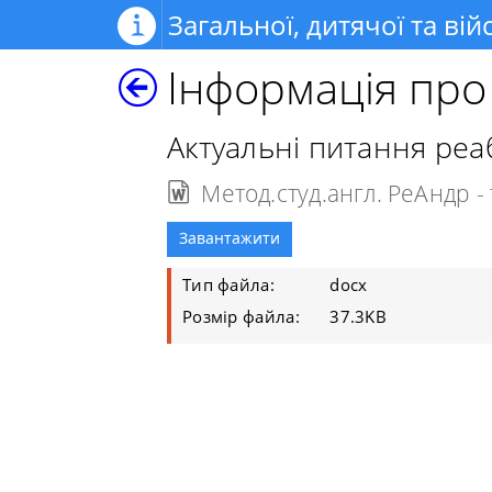
Загальної, дитячої та вій
Інформація пр
Актуальні питання реабі
Метод.студ.англ. РеАндр - т
Завантажити
Тип файла:
docx
Розмір файла:
37.3KB