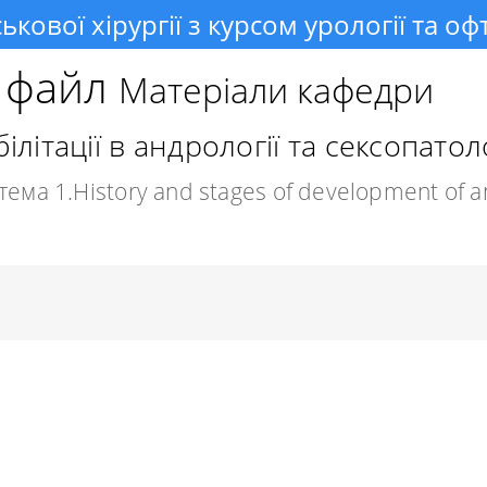
ськової хірургії з курсом урології та о
о файл
Матеріали кафедри
літації в андрології та сексопатоло
ема 1.History and stages of development of an