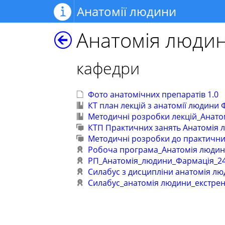
Анатомії людини
Анатомія люди
кафедри
Фото анатомічних препаратів 1.0
КТ план лекцій з анатомії людини Ф
Методичні розробки лекцій_Анат
КТП Практичних занять Анатомія лю
Методичні розробки до практичн
Робоча програма_Анатомія людин
РП_Анатомія_людини_Фармація_24
Силабус з дисципліни анатомія л
Силабус_анатомія людини_екстре