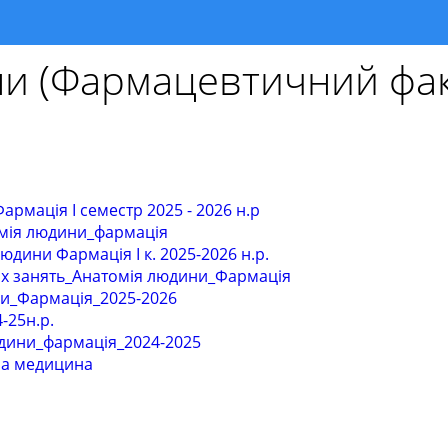
ни (Фармацевтичний фак
армація І семестр 2025 - 2026 н.р
омія людини_фармація
дини Фармація І к. 2025-2026 н.р.
их занять_Анатомія людини_Фармація
и_Фармація_2025-2026
-25н.р.
юдини_фармація_2024-2025
на медицина